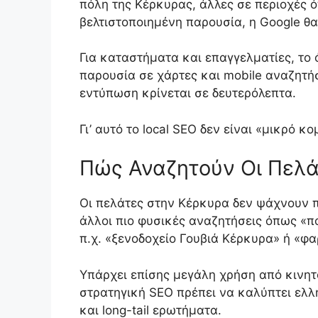
πόλη της Κέρκυρας, άλλες σε περιοχές ό
βελτιστοποιημένη παρουσία, η Google θα
Για καταστήματα και επαγγελματίες, το
παρουσία σε χάρτες και mobile αναζητήσ
εντύπωση κρίνεται σε δευτερόλεπτα.
Γι’ αυτό το local SEO δεν είναι «μικρό κ
Πώς Αναζητούν Οι Πελά
Οι πελάτες στην Κέρκυρα δεν ψάχνουν π
άλλοι πιο φυσικές αναζητήσεις όπως «π
π.χ. «ξενοδοχείο Γουβιά Κέρκυρα» ή «φ
Υπάρχει επίσης μεγάλη χρήση από κινητό
στρατηγική SEO πρέπει να καλύπτει ελλη
και long-tail ερωτήματα.