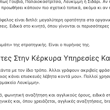
πως Γουβιά, Παλαιοκαστρίτσα, Λευκίμμη ή Σιδάρι. Αν η
 προωθήσει κάποιον πιο σχετικό τοπικά, ακόμα κι αν 
 όφελος είναι διπλό: μεγαλύτερη ορατότητα στα οργαν
εις. Ειδικά στο κινητό, όπου γίνονται οι περισσότερε
ομμάτι» της στρατηγικής. Είναι ο πυρήνας της.
τες Στην Κέρκυρα Υπηρεσίες Και
άντα με τον ίδιο τρόπο. Άλλοι γράφουν ακριβείς φράσ
οιος κάνει επισκευές λέβητα κοντά μου». Πολλοί χρησ
αρμακείο Λευκίμμη».
, φωνητική αναζήτηση και αγγλικούς όρους, ειδικά στ
νικές και, όπου χρειάζεται, αγγλικές αναζητήσεις, b