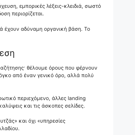
όχευση, εμπορικές λέξεις-κλειδιά, σωστό
δοση περιορίζεται.
λλά έχουν αδύναμη οργανική βάση. Το
θεση
αναζήτησης· θέλουμε όρους που φέρνουν
 όγκο από έναν γενικό όρο, αλλά πολύ
ωτικό περιεχόμενο, άλλες landing
καλύψεις και τις άσκοπες σελίδες.
υτζάς» και όχι «υπηρεσίες
λλαδίου.