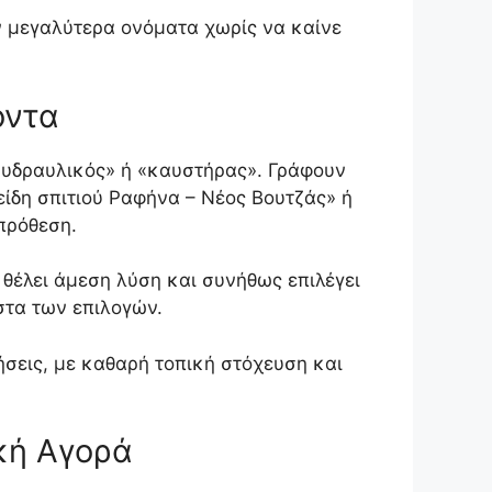
ύν μεγαλύτερα ονόματα χωρίς να καίνε
όντα
«υδραυλικός» ή «καυστήρας». Γράφουν
ίδη σπιτιού Ραφήνα – Νέος Βουτζάς» ή
πρόθεση.
 θέλει άμεση λύση και συνήθως επιλέγει
στα των επιλογών.
ήσεις, με καθαρή τοπική στόχευση και
κή Αγορά