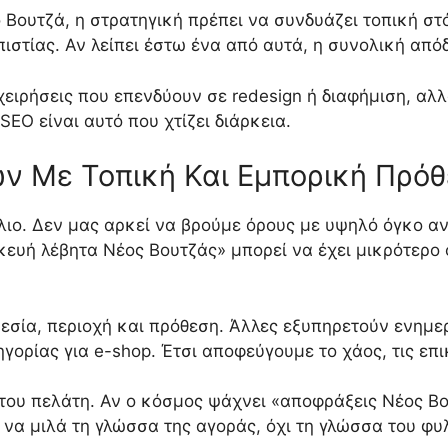
ο Βουτζά, η στρατηγική πρέπει να συνδυάζει τοπική στ
οπιστίας. Αν λείπει έστω ένα από αυτά, η συνολική από
ιχειρήσεις που επενδύουν σε redesign ή διαφήμιση, α
SEO είναι αυτό που χτίζει διάρκεια.
ν Με Τοπική Και Εμπορική Πρό
έλιο. Δεν μας αρκεί να βρούμε όρους με υψηλό όγκο 
κευή λέβητα Νέος Βουτζάς» μπορεί να έχει μικρότερο
εσία, περιοχή και πρόθεση. Άλλες εξυπηρετούν ενημερ
γορίας για e-shop. Έτσι αποφεύγουμε το χάος, τις επι
 του πελάτη. Αν ο κόσμος ψάχνει «αποφράξεις Νέος Βο
 να μιλά τη γλώσσα της αγοράς, όχι τη γλώσσα του φυ