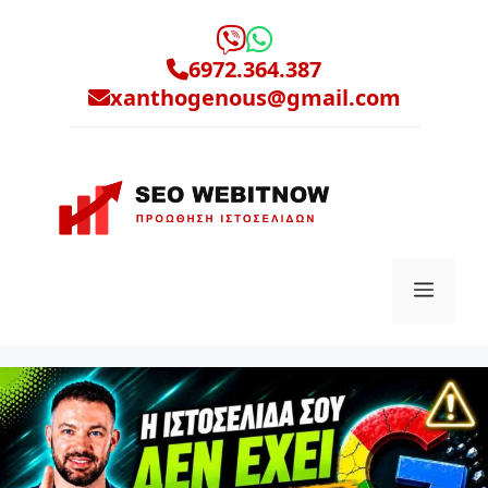
Μετάβαση
σε
6972.364.387
περιεχόμενο
xanthogenous@gmail.com
Μενο