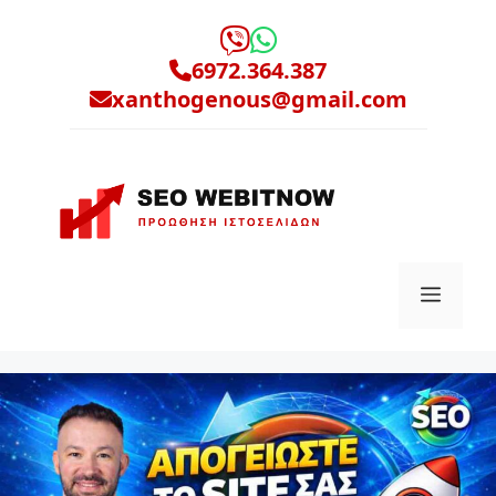
Μετάβαση
σε
6972.364.387
περιεχόμενο
xanthogenous@gmail.com
Μενο