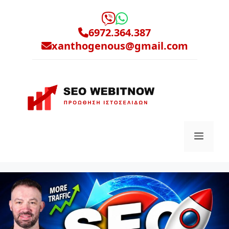
Μετάβαση
σε
6972.364.387
περιεχόμενο
xanthogenous@gmail.com
Μενο