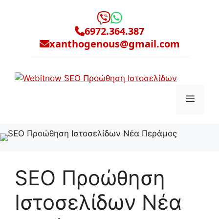
Μετάβαση
σε
6972.364.387
περιεχόμενο
xanthogenous@gmail.com
Μενο
SEO Προώθηση
Ιστοσελίδων Νέα