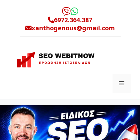
Μετάβαση
σε
6972.364.387
περιεχόμενο
xanthogenous@gmail.com
Μενο