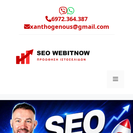
Μετάβαση
σε
6972.364.387
περιεχόμενο
xanthogenous@gmail.com
Μενο