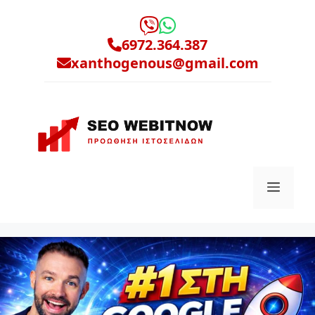
Μετάβαση
σε
6972.364.387
περιεχόμενο
xanthogenous@gmail.com
Μενο