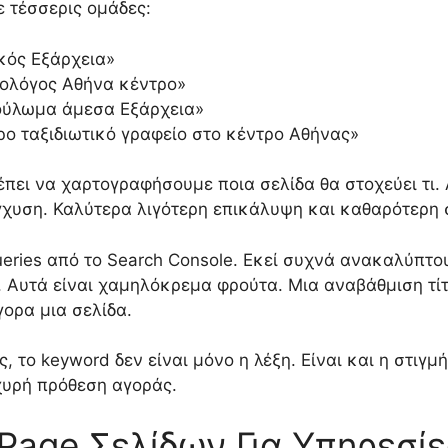
ε τέσσερις ομάδες:
ικός Εξάρχεια»
τρολόγος Αθήνα κέντρο»
βούλωμα άμεσα Εξάρχεια»
ερο ταξιδιωτικό γραφείο στο κέντρο Αθήνας»
πει να χαρτογραφήσουμε ποια σελίδα θα στοχεύει τι. 
γχυση. Καλύτερα λιγότερη επικάλυψη και καθαρότερη 
ueries από το Search Console. Εκεί συχνά ανακαλύπτ
. Αυτά είναι χαμηλόκρεμα φρούτα. Μια αναβάθμιση τίτ
γορα μια σελίδα.
ς, το keyword δεν είναι μόνο η λέξη. Είναι και η στιγ
χυρή πρόθεση αγοράς.
Page Σελίδων Για Υπηρεσίε