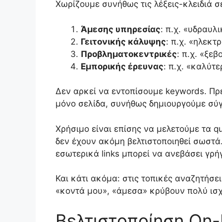
Χωρίζουμε συνήθως τις λέξεις-κλειδιά σ
Άμεσης υπηρεσίας
: π.χ. «υδραυλ
Γειτονικής κάλυψης
: π.χ. «ηλεκ
Προβληματοκεντρικές
: π.χ. «ξε
Εμπορικής έρευνας
: π.χ. «καλύτ
Δεν αρκεί να εντοπίσουμε keywords. Πρέ
μόνο σελίδα, συνήθως δημιουργούμε σύ
Χρήσιμο είναι επίσης να μελετούμε τα q
δεν έχουν ακόμη βελτιστοποιηθεί σωστά
εσωτερικά links μπορεί να ανεβάσει γρή
Και κάτι ακόμα: στις τοπικές αναζητήσει
«κοντά μου», «άμεσα» κρύβουν πολύ ισ
Βελτιστοποίηση On-