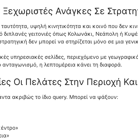
υν Ξεχωριστές Ανάγκες Σε Στρατ
η ταυτότητα, υψηλή κινητικότητα και κοινό που δεν κι
πό διπλανές γειτονιές όπως Κολωνάκι, Νεάπολη ή Κυψέ
 στρατηγική δεν μπορεί να στηρίζεται μόνο σε μια γεν
πικές υπηρεσιακές σελίδες, περιεχόμενο με γεωγραφι
ο ανταγωνισμό, η λεπτομέρεια κάνει τη διαφορά.
ες Οι Πελάτες Στην Περιοχή Κα
ντα ακριβώς το ίδιο query. Μπορεί να ψάξουν:
κέντρο»
εια»