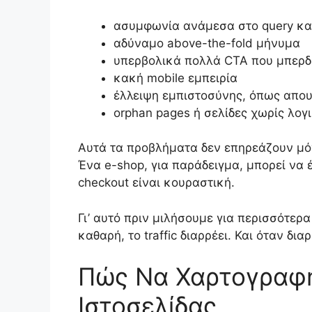
ασυμφωνία ανάμεσα στο query και
αδύναμο above-the-fold μήνυμα
υπερβολικά πολλά CTA που μπερ
κακή mobile εμπειρία
έλλειψη εμπιστοσύνης, όπως απου
orphan pages ή σελίδες χωρίς λογ
Αυτά τα προβλήματα δεν επηρεάζουν μόν
Ένα e-shop, για παράδειγμα, μπορεί να 
checkout είναι κουραστική.
Γι’ αυτό πριν μιλήσουμε για περισσότερα
καθαρή, το traffic διαρρέει. Και όταν δι
Πώς Να Χαρτογραφή
Ιστοσελίδας