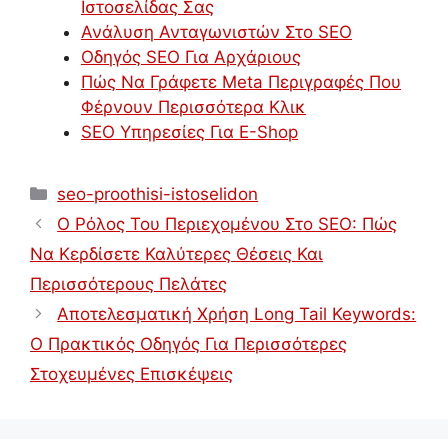
Ιστοσελίδας Σας
Ανάλυση Ανταγωνιστών Στο SEO
Οδηγός SEO Για Αρχάριους
Πώς Να Γράφετε Meta Περιγραφές Που
Φέρνουν Περισσότερα Κλικ
SEO Υπηρεσίες Για E-Shop
Κατηγορίες
seo-proothisi-istoselidon
Ο Ρόλος Του Περιεχομένου Στο SEO: Πώς
Να Κερδίσετε Καλύτερες Θέσεις Και
Περισσότερους Πελάτες
Αποτελεσματική Χρήση Long Tail Keywords:
Ο Πρακτικός Οδηγός Για Περισσότερες
Στοχευμένες Επισκέψεις