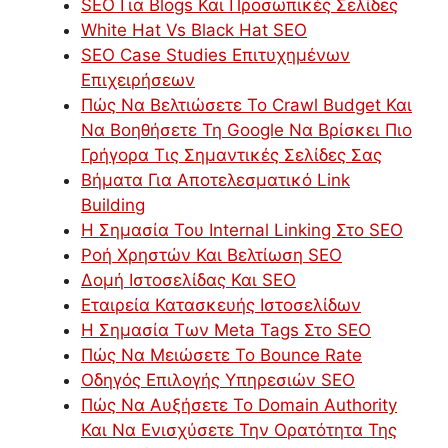
SEO Για Blogs Και Προσωπικές Σελίδες
White Hat Vs Black Hat SEO
SEO Case Studies Επιτυχημένων
Επιχειρήσεων
Πώς Να Βελτιώσετε Το Crawl Budget Και
Να Βοηθήσετε Τη Google Να Βρίσκει Πιο
Γρήγορα Τις Σημαντικές Σελίδες Σας
Βήματα Για Αποτελεσματικό Link
Building
Η Σημασία Του Internal Linking Στο SEO
Ροή Χρηστών Και Βελτίωση SEO
Δομή Ιστοσελίδας Και SEO
Εταιρεία Κατασκευής Ιστοσελίδων
Η Σημασία Των Meta Tags Στο SEO
Πώς Να Μειώσετε Το Bounce Rate
Οδηγός Επιλογής Υπηρεσιών SEO
Πώς Να Αυξήσετε Το Domain Authority
Και Να Ενισχύσετε Την Ορατότητα Της