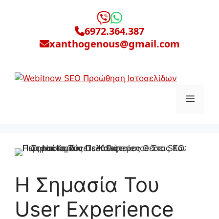
Μετάβαση
σε
6972.364.387
περιεχόμενο
xanthogenous@gmail.com
Μενο
Η Σημασία Του
User Experience